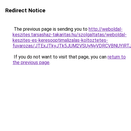
Redirect Notice
The previous page is sending you to
http://weboldal-
keszites.tarsashaz-takaritas.hu/szolgaltatas/weboldal-
keszites-es-keresooptimalizalas-koltoztetes-
fuvarozas/JTExJTkyJTk5JUM2VSUyNyVDRCVBNUYlRT
If you do not want to visit that page, you can
return to
the previous page
.