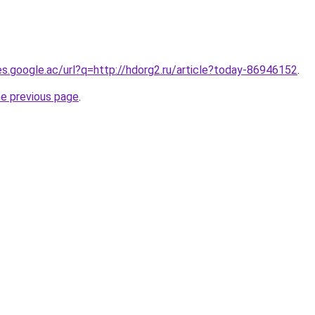
ies.google.ac/url?q=http://hdorg2.ru/article?today-86946152
.
he previous page
.